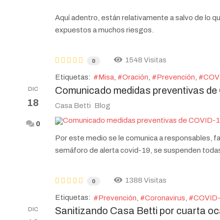
Aquí adentro, están relativamente a salvo de lo qu
expuestos a muchos riesgos.
1548 Visitas
0
Etiquetas:
Misa
Oración
Prevención
COV
Comunicado medidas preventivas de
DIC
18
Casa Betti
Blog
0
Por este medio se le comunica a responsables, fam
semáforo de alerta covid-19, se suspenden todas 
1388 Visitas
0
Etiquetas:
Prevención
Coronavirus
COVID
Sanitizando Casa Betti por cuarta o
DIC