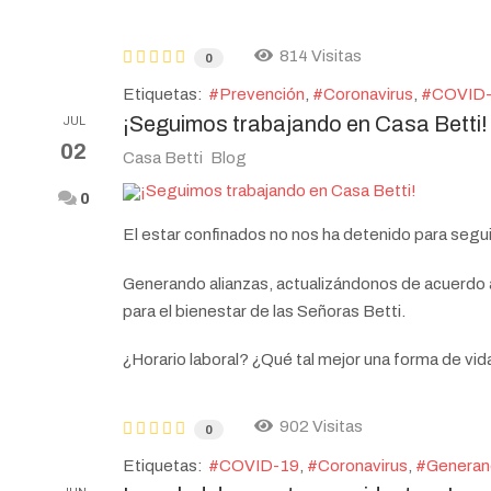
814 Visitas
0
Etiquetas:
Prevención
Coronavirus
COVID
¡Seguimos trabajando en Casa Betti!
JUL
02
Casa Betti
Blog
0
El estar confinados no nos ha detenido para segui
Generando alianzas, actualizándonos de acuerdo al 
para el bienestar de las Señoras Betti.
¿Horario laboral? ¿Qué tal mejor una forma de vid
902 Visitas
0
Etiquetas:
COVID-19
Coronavirus
Generan