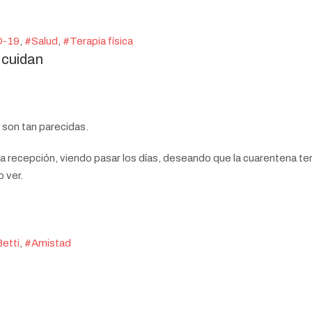
D-19
Salud
Terapia física
 cuidan
 son tan parecidas.
a recepción, viendo pasar los días, deseando que la cuarentena termi
 ver.
etti
Amistad