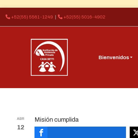
+52(55) 5561-1249
|
+52(55) 5016-4902
Bienvenidos
Misión cumplida
ABR
12