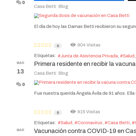
0
Casa Betti
Blog
El día de hoy las Damas Betti recibieron su segun
904 Visitas
0
Etiquetas:
Junta de Asistencia Privada
Salud
Primera residente en recibir la vacu
MAR
13
Casa Betti
Blog
0
Fue nuestra querida Ángela Ávila de 91 años. Ella 
915 Visitas
0
Etiquetas:
Salud
Coronavirus
Casa Betti
Vacunación contra COVID-19 en Cas
MAR