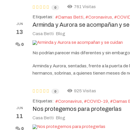
761 Visitas
0
Etiquetas:
Damas Betti
Coronavirus
COVI
Arminda y Aurora se acompañan y se
JUN
13
Casa Betti
Blog
0
No podrían parecer más diferentes y sin embargo
Arminda y Aurora, sentadas, frente a la puerta de l
hermanos, sobrinas, a quienes tienen meses de no
925 Visitas
0
Etiquetas:
Coronavirus
COVID-19
Damas B
Nos protegemos para protegerlas
JUN
11
Casa Betti
Blog
0