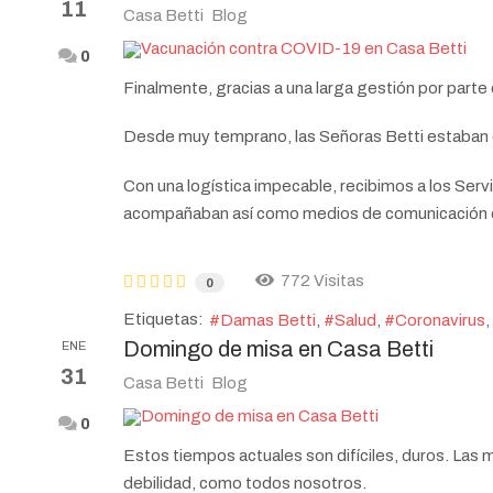
11
Casa Betti
Blog
0
Finalmente, gracias a una larga gestión por parte 
Desde muy temprano, las Señoras Betti estaban em
Con una logística impecable, recibimos a los Ser
acompañaban así como medios de comunicación q
772 Visitas
0
Etiquetas:
Damas Betti
Salud
Coronavirus
Domingo de misa en Casa Betti
ENE
31
Casa Betti
Blog
0
Estos tiempos actuales son difíciles, duros. Las
debilidad, como todos nosotros.