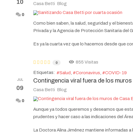
10
Casa Betti
Blog
0
Como bien saben, la salud, seguridad y el bienes
Privada y la Agencia de Protección Sanitaria del
Es ya la cuarta vez que lo hacemos desde que co
855 Visitas
0
Etiquetas:
Salud
Coronavirus
COVID-19
Contingencia viral fuera de los muros
JUL
09
Casa Betti
Blog
0
Aunque ya todos queremos y deseamos que esta p
prudentes y hacer caso a las indicaciones del Áre
La Doctora Alina Jiménez mantiene informadas a l