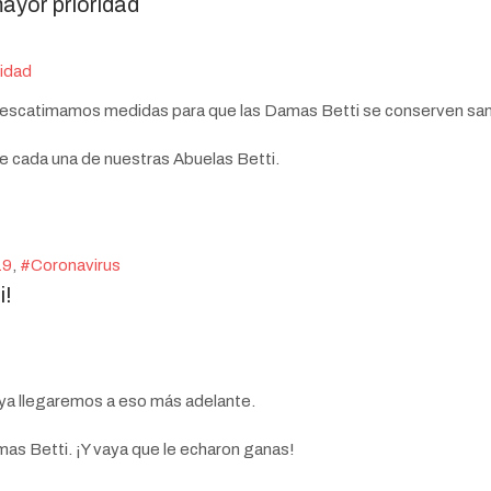
ayor prioridad
no escatimamos medidas para que las Damas Betti se conserven san
e cada una de nuestras Abuelas Betti.
19
Coronavirus
i!
 ya llegaremos a eso más adelante.
mas Betti. ¡Y vaya que le echaron ganas!