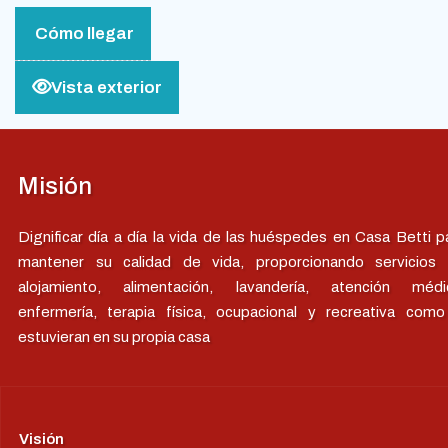
Cómo llegar
Vista exterior
Misión
Dignificar día a día la vida de las huéspedes en Casa Betti p
mantener su calidad de vida, proporcionando servicios
alojamiento, alimentación, lavandería, atención médi
enfermería, terapia física, ocupacional y recreativa como
estuvieran en su propia casa
Visión