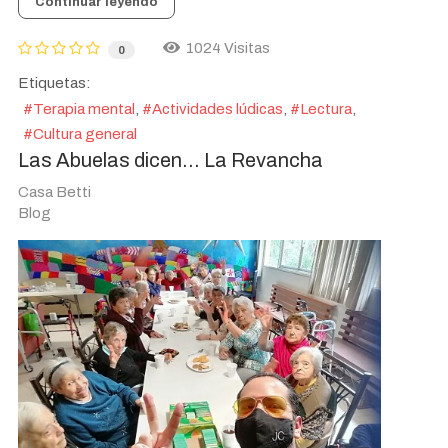
Continuar leyendo
1024 Visitas
0
Etiquetas:
Terapia mental
Actividades lúdicas
Lectura
Cultura general
Las Abuelas dicen… La Revancha
Casa Betti
Blog