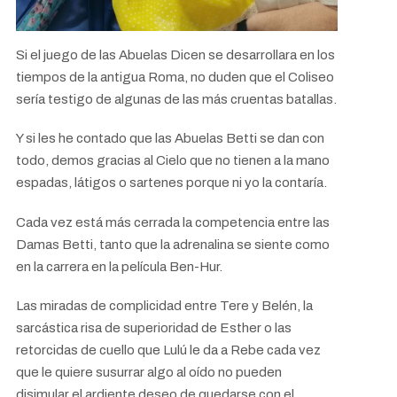
Si el juego de las Abuelas Dicen se desarrollara en los
tiempos de la antigua Roma, no duden que el Coliseo
sería testigo de algunas de las más cruentas batallas.
Y si les he contado que las Abuelas Betti se dan con
todo, demos gracias al Cielo que no tienen a la mano
espadas, látigos o sartenes porque ni yo la contaría.
Cada vez está más cerrada la competencia entre las
Damas Betti, tanto que la adrenalina se siente como
en la carrera en la película Ben-Hur.
Las miradas de complicidad entre Tere y Belén, la
sarcástica risa de superioridad de Esther o las
retorcidas de cuello que Lulú le da a Rebe cada vez
que le quiere susurrar algo al oído no pueden
disimular el ardiente deseo de quedarse con el