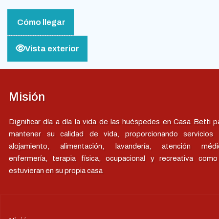
Cómo llegar
Vista exterior
Misión
Dignificar día a día la vida de las huéspedes en Casa Betti p
mantener su calidad de vida, proporcionando servicios
alojamiento, alimentación, lavandería, atención médi
enfermería, terapia física, ocupacional y recreativa como
estuvieran en su propia casa