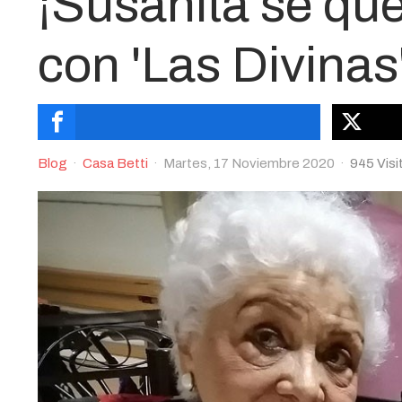
¡Susanita se que
con 'Las Divinas'
Blog
Casa Betti
Martes, 17 Noviembre 2020
945 Visi