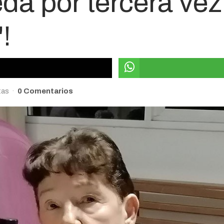
da por tercera ve
!
tas
0 Comentarios