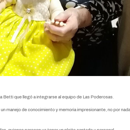
Betti que llegó a integrarse al equipo de Las Poderosas.
tró un manejo de conocimiento y memoria impresionante, no por n
las, quienes parecen ya tener un pleito cantado y personal.