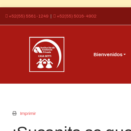
+52(55) 5561-1249
|
+52(55) 5016-4902
Bienvenidos
Imprimir