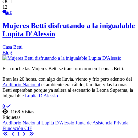
OCT
12
0
Mujeres Betti disfrutando a la inigualable
Lupita D'Alessio
Casa Betti
Blog
Esta noche las Mujeres Betti se transformaron en Leonas Betti.
Eran las 20 horas, con algo de lluvia, viento y frío pero adentro del
Auditorio Nacional
el ambiente era cálido, familiar, y las Leonas
Betti esperaban porque ya saliera al escenario la Leona Suprema, la
inigualable
Lupita D'Alessio
.
0
1168 Visitas
Etiquetas:
Auditorio Nacional
Lupita D'Alessio
Junta de Asistencia Privada
Fundación CIE
First Page
Previous Page
Next Page
Last Page
1