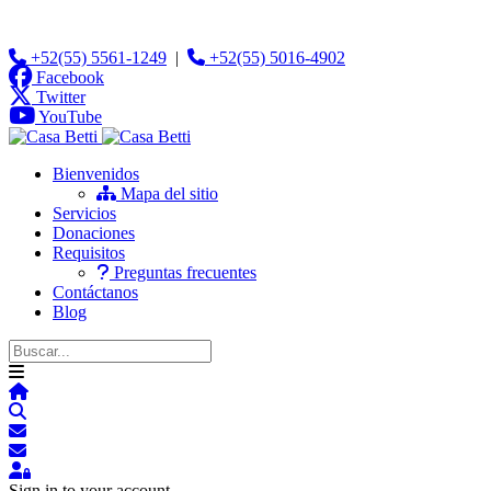
+52(55) 5561-1249
|
+52(55) 5016-4902
Facebook
Twitter
YouTube
Bienvenidos
Mapa del sitio
Servicios
Donaciones
Requisitos
Preguntas frecuentes
Contáctanos
Blog
Home
Search
Suscribirse a las actualizaciones
Darse de baja del blog
Sign In
Sign in to your account