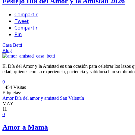
Festejo Día del Amor y la Amistad 2026
Compartir
Tweet
Compartir
Pin
Casa Betti
Blog
El Día del Amor y la Amistad es una ocasión para celebrar los lazos qu
edad, quienes con su experiencia, paciencia y sabiduría han sembrado 
0
454 Visitas
Etiquetas:
Amor
Día del amor y amistad
San Valentín
MAY
11
0
Amor a Mamá