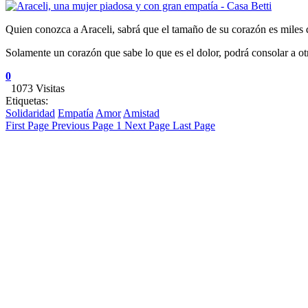
Quien conozca a Araceli, sabrá que el tamaño de su corazón es miles
Solamente un corazón que sabe lo que es el dolor, podrá consolar a ot
0
1073 Visitas
Etiquetas:
Solidaridad
Empatía
Amor
Amistad
First Page
Previous Page
1
Next Page
Last Page