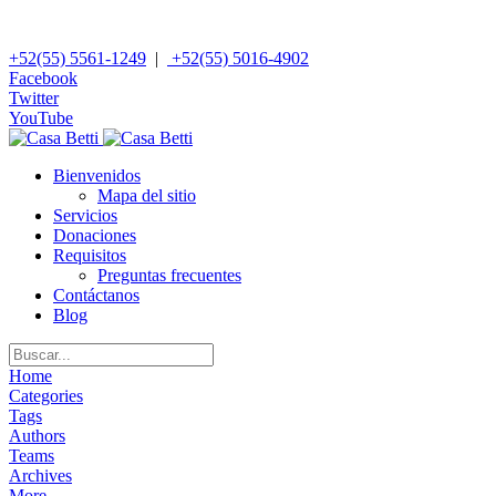
+52(55) 5561-1249
|
+52(55) 5016-4902
Facebook
Twitter
YouTube
Bienvenidos
Mapa del sitio
Servicios
Donaciones
Requisitos
Preguntas frecuentes
Contáctanos
Blog
Home
Categories
Tags
Authors
Teams
Archives
More