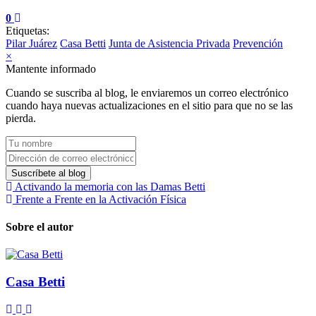
0
Etiquetas:
Pilar Juárez
Casa Betti
Junta de Asistencia Privada
Prevención
×
Mantente informado
Cuando se suscriba al blog, le enviaremos un correo electrónico
cuando haya nuevas actualizaciones en el sitio para que no se las
pierda.
Tu nombre
Dirección de correo electrónico
Suscríbete al blog
Activando la memoria con las Damas Betti
Frente a Frente en la Activación Física
Sobre el autor
Casa Betti
Suscribirse a las actualizaciones
Cancelar la suscripción a las actualizaciones del autor
Casa Betti