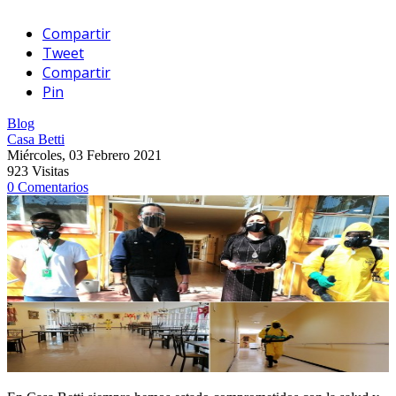
Compartir
Tweet
Compartir
Pin
Blog
Casa Betti
Miércoles, 03 Febrero 2021
923 Visitas
0 Comentarios