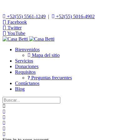
+52(55) 5561-1249
|
+52(55) 5016-4902
Facebook
Twitter
YouTube
Bienvenidos
Mapa del sitio
Servicios
Donaciones
Requisitos
Preguntas frecuentes
Contáctanos
Blog
Home
Search
Suscribirse a las actualizaciones
Darse de baja del blog
Sign In
Sign in to your account