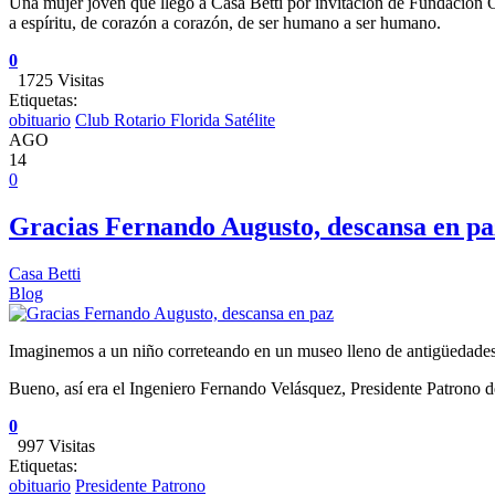
Una mujer joven que llegó a Casa Betti por invitación de Fundación Of
a espíritu, de corazón a corazón, de ser humano a ser humano.
0
1725 Visitas
Etiquetas:
obituario
Club Rotario Florida Satélite
AGO
14
0
Gracias Fernando Augusto, descansa en pa
Casa Betti
Blog
Imaginemos a un niño correteando en un museo lleno de antigüedades, 
Bueno, así era el Ingeniero Fernando Velásquez, Presidente Patrono d
0
997 Visitas
Etiquetas:
obituario
Presidente Patrono