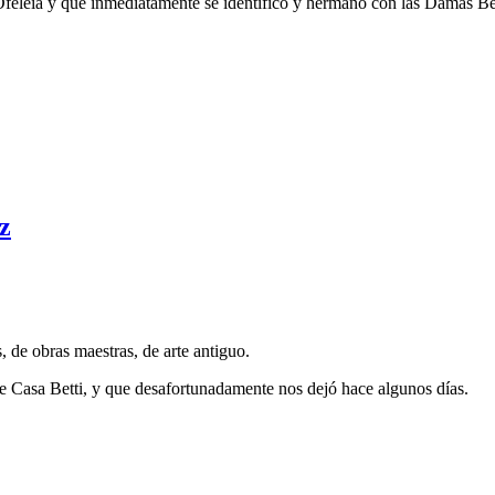
eleia y que inmediatamente se identificó y hermanó con las Damas Betti,
z
de obras maestras, de arte antiguo.
e Casa Betti, y que desafortunadamente nos dejó hace algunos días.