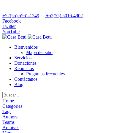
+52(55) 5561-1249
|
+52(55) 5016-4902
Facebook
Twitter
YouTube
Bienvenidos
Mapa del sitio
Servicios
Donaciones
Requisitos
Preguntas frecuentes
Contáctanos
Blog
Home
Categories
Tags
Authors
Teams
Archives
More