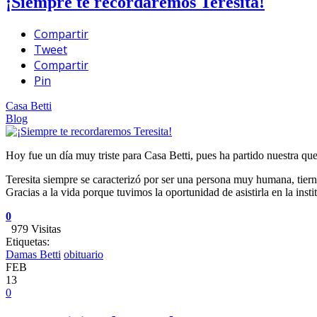
¡Siempre te recordaremos Teresita!
Compartir
Tweet
Compartir
Pin
Casa Betti
Blog
Hoy fue un día muy triste para Casa Betti, pues ha partido nuestra q
Teresita siempre se caracterizó por ser una persona muy humana, tier
Gracias a la vida porque tuvimos la oportunidad de asistirla en la ins
0
979 Visitas
Etiquetas:
Damas Betti
obituario
FEB
13
0