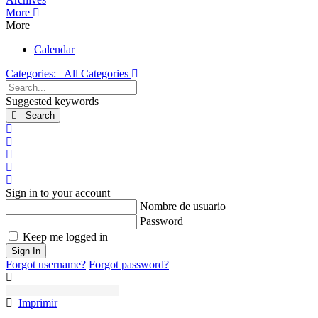
More
More
Calendar
Categories:
All Categories
Search...
Suggested keywords
Search
x
Search
Suscribirse a las actualizaciones
Darse de baja del blog
Sign In
Sign in to your account
Nombre de usuario
Password
Keep me logged in
Sign In
Forgot username?
Forgot password?
Imprimir