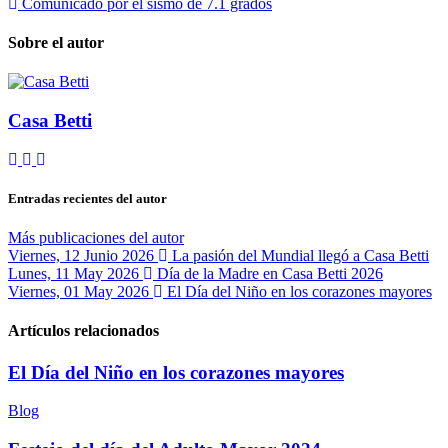
Comunicado por el sismo de 7.1 grados
Sobre el autor
Casa Betti
Suscribirse a las actualizaciones
Cancelar la suscripción a las actualizaciones del autor
Casa Betti
Entradas recientes del autor
Más publicaciones del autor
Viernes, 12 Junio 2026
La pasión del Mundial llegó a Casa Betti
Lunes, 11 May 2026
Día de la Madre en Casa Betti 2026
Viernes, 01 May 2026
El Día del Niño en los corazones mayores
Artículos relacionados
El Día del Niño en los corazones mayores
Blog