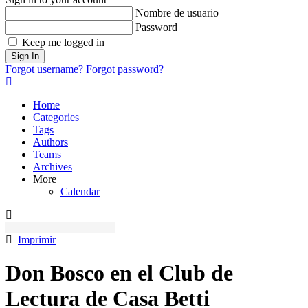
del
Nombre de usuario
blog
Password
Keep me logged in
Sign In
Forgot username?
Forgot password?
Home
Categories
Tags
Authors
Teams
Archives
More
Calendar
Imprimir
Don Bosco en el Club de
Lectura de Casa Betti