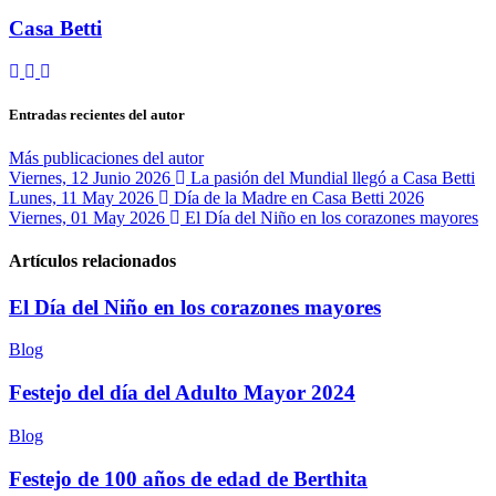
Casa Betti
Suscribirse
Cancelar
Casa
a
la
Betti
las
suscripción
Entradas recientes del autor
actualizaciones
a
las
Más publicaciones del autor
actualizaciones
Viernes, 12 Junio 2026
La pasión del Mundial llegó a Casa Betti
del
Lunes, 11 May 2026
Día de la Madre en Casa Betti 2026
autor
Viernes, 01 May 2026
El Día del Niño en los corazones mayores
Artículos relacionados
El Día del Niño en los corazones mayores
Blog
Festejo del día del Adulto Mayor 2024
Blog
Festejo de 100 años de edad de Berthita