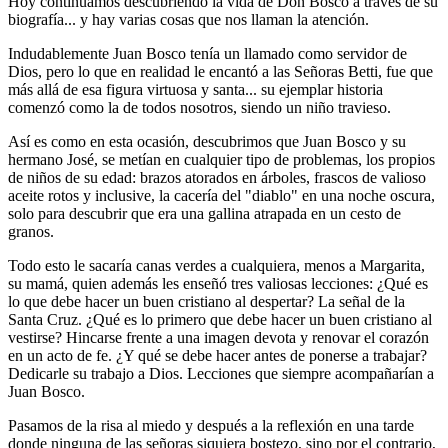
Hoy continuamos descubriendo la vida de Don Bosco a través de su
biografía... y hay varias cosas que nos llaman la atención.
Indudablemente Juan Bosco tenía un llamado como servidor de
Dios, pero lo que en realidad le encantó a las Señoras Betti, fue que
más allá de esa figura virtuosa y santa... su ejemplar historia
comenzó como la de todos nosotros, siendo un niño travieso.
Así es como en esta ocasión, descubrimos que Juan Bosco y su
hermano José, se metían en cualquier tipo de problemas, los propios
de niños de su edad: brazos atorados en árboles, frascos de valioso
aceite rotos y inclusive, la cacería del "diablo" en una noche oscura,
solo para descubrir que era una gallina atrapada en un cesto de
granos.
Todo esto le sacaría canas verdes a cualquiera, menos a Margarita,
su mamá, quien además les enseñó tres valiosas lecciones: ¿Qué es
lo que debe hacer un buen cristiano al despertar? La señal de la
Santa Cruz. ¿Qué es lo primero que debe hacer un buen cristiano al
vestirse? Hincarse frente a una imagen devota y renovar el corazón
en un acto de fe. ¿Y qué se debe hacer antes de ponerse a trabajar?
Dedicarle su trabajo a Dios. Lecciones que siempre acompañarían a
Juan Bosco.
Pasamos de la risa al miedo y después a la reflexión en una tarde
donde ninguna de las señoras siquiera bostezo, sino por el contrario,