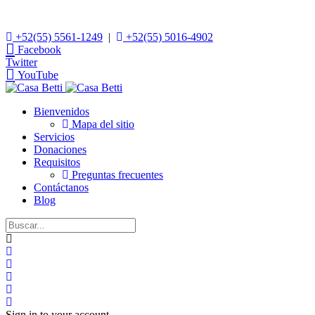
+52(55) 5561-1249
|
+52(55) 5016-4902
Facebook
Twitter
YouTube
Bienvenidos
Mapa del sitio
Servicios
Donaciones
Requisitos
Preguntas frecuentes
Contáctanos
Blog
Home
Search
Suscribirse
a
Darse
las
de
Sign
actualizaciones
baja
In
Sign in to your account