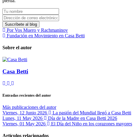
pierda.
Tu
nombre
Dirección
de
Suscríbete al blog
correo
Por Vos Muero y Rachmaninov
electrónico
Fundación en Movimiento en Casa Betti
Sobre el autor
Casa Betti
Suscribirse
Cancelar
Casa
a
la
Betti
las
suscripción
Entradas recientes del autor
actualizaciones
a
las
Más publicaciones del autor
actualizaciones
Viernes, 12 Junio 2026
La pasión del Mundial llegó a Casa Betti
del
Lunes, 11 May 2026
Día de la Madre en Casa Betti 2026
autor
Viernes, 01 May 2026
El Día del Niño en los corazones mayores
Artículos relacionados