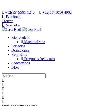
+52(55) 5561-1249
|
+52(55) 5016-4902
Facebook
Twitter
YouTube
Bienvenidos
Mapa del sitio
Servicios
Donaciones
Requisitos
Preguntas frecuentes
Contáctanos
Blog
Home
Search
Suscribirse
a
Darse
las
de
Sign
actualizaciones
baja
In
Sign in to your account