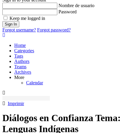
del
Nombre de usuario
blog
Password
Keep me logged in
Sign In
Forgot username?
Forgot password?
Home
Categories
Tags
Authors
Teams
Archives
More
Calendar
Imprimir
Diálogos en Confianza Tema:
Lenguas Indígenas